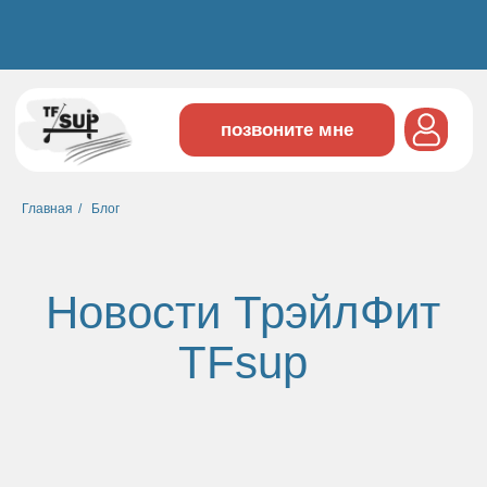
школа водных видов спорта "трэйлфит"
позвоните мне
Главная
/
Блог
Новости ТрэйлФит
TFsup