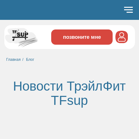
школа водных видов спорта "трэйлфит"
позвоните мне
Новости ТрэйлФит
Главная
/
Блог
TFsup