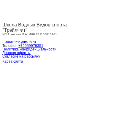
Школа Водных Видов спорта
"ТрэйлФит"
ИП Алексеев М.А. ИНН 781100015281
E-mail: info@tfsup.ru
Телефон:
+79959979351
Политика конфиденциальности
Договор оферты
Согласие на рассылку
Карта сайта