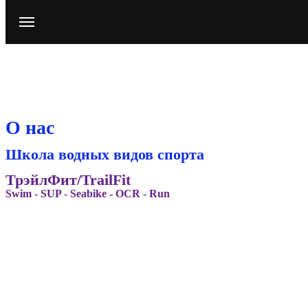
О нас
Школа водных видов спорта
ТрэйлФит/TrailFit
Swim - SUP - Seabike - OCR - Run
TrailFit
Школа водных видов спорта